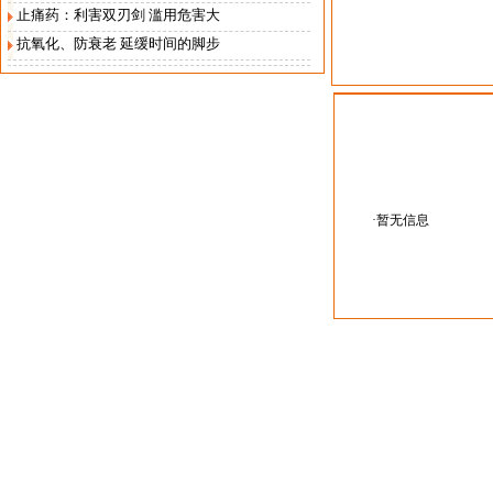
止痛药：利害双刃剑 滥用危害大
抗氧化、防衰老 延缓时间的脚步
经典课程
·暂无信息
Copyriht 2011 by www.sunshine-health.cn. all rights reserved 技术支
地址：北京市安贞西里仟村商务大厦A座1402 邮编：100029 电话：010-64441802
版权所有：北京昭光