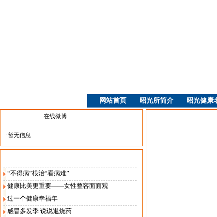
网站首页
昭光所简介
昭光健康
活动展示
昭光名家
|
在线微博
·暂无信息
健康园地
“不得病”根治“看病难”
健康比美更重要——女性整容面面观
过一个健康幸福年
感冒多发季 说说退烧药