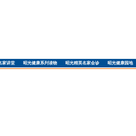
名家讲堂
昭光健康系列读物
昭光精英名家会诊
昭光健康园地
暂无最新更新